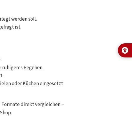
legt werden soll.
fragt ist.
.
r ruhigeres Begehen.
t.
ielen oder Küchen eingesetzt
 Formate direkt vergleichen –
-Shop
.