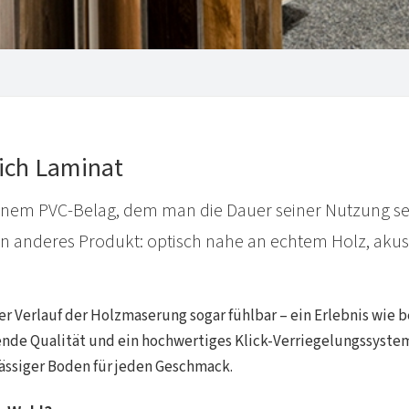
eich Laminat
 einem PVC-Belag, dem man die Dauer seiner Nutzung s
in anderes Produkt: optisch nahe an echtem Holz, aku
er Verlauf der Holzmaserung sogar fühlbar – ein Erlebnis wie 
de Qualität und ein hochwertiges Klick-Verriegelungssystem
lässiger Boden für jeden Geschmack.