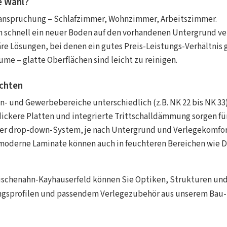
e Wahl?
nspruchung – Schlafzimmer, Wohnzimmer, Arbeitszimmer.
 schnell ein neuer Boden auf den vorhandenen Untergrund ver
 Lösungen, bei denen ein gutes Preis-Leistungs-Verhältnis ge
ume – glatte Oberflächen sind leicht zu reinigen.
achten
n- und Gewerbebereiche unterschiedlich (z.B. NK 22 bis NK 33)
ickere Platten und integrierte Trittschalldämmung sorgen fü
er drop-down-System, je nach Untergrund und Verlegekomfor
moderne Laminate können auch in feuchteren Bereichen wie D
wischenahn-Kayhauserfeld können Sie Optiken, Strukturen und
angsprofilen und passendem Verlegezubehör aus unserem
Bau